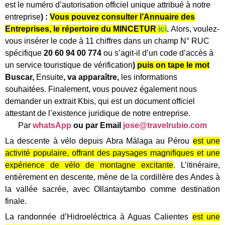
est le numéro d’autorisation officiel unique attribué à notre
entreprise
) :
Vous pouvez consulter l’Annuaire des
Entreprises, le répertoire du MINCETUR
ici
.
Alors, voulez-
vous insérer le code à 11 chiffres dans un champ
N° RUC
spécifique
20 60 94 00 774
ou s’agit-il d’un code d’accès à
un service touristique de vérification
)
puis on tape le mot
Buscar,
Ensuite
, va apparaître,
les informations
souhaitées. Finalement, vous pouvez également nous
demander un extrait Kbis, qui est un document officiel
attestant de l’existence juridique de notre entreprise.
Par
whatsApp
ou par Email
jose@travelrubio.com
La descente à vélo depuis Abra Málaga au Pérou
est une
activité populaire, offrant des paysages magnifiques et une
expérience de vélo de montagne excitante
.
L’itinéraire,
entièrement en descente, mène de la cordillère des Andes à
la vallée sacrée, avec Ollantaytambo comme destination
finale.
La randonnée d’Hidroeléctrica à Aguas Calientes
est une