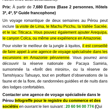
Prix:
À partir de
7,680 Euros
(Base 2 personnes, Hôtels
3*, 4*, 5* Guide francophone)
Un voyage romantique de deux semaines au Pérou peut
inclure
la visite de Lima, le Machu Picchu, la Vallée Sacrée,
et le lac Titicaca.
Vous pouvez également ajouter Arequipa,
le canyon Colca, ou même une expérience en Amazonie.
Pour visiter le meilleur de la jungle à Iquitos,
il est conseillé
de faire appel à une agence de voyage spécialisée dans les
excursions en Amazonie péruvienne
.
Vous pourrez ainsi
découvrir la réserve nationale de Pacaya Samiria,
surnommée la «forêt des miroirs», ou la réserve de
Tamshiyacu Tahuayo, tout en profitant d’observations de la
faune et de la flore, de randonnées guidées et de nuits dans
des lodges confortables.
Contacter une agence de voyage spécialisée dans le
Pérou
Infogreffe pour le registre du commerce et des
sociétés
en ouvrant le lien suivant :
20 60 94 00 774
(
Qui